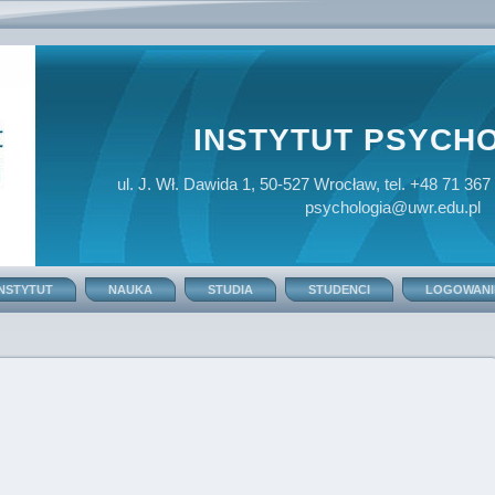
INSTYTUT PSYCHO
ul. J. Wł. Dawida 1, 50-527 Wrocław, tel. +48 71 367
psychologia@uwr.edu.pl
INSTYTUT
NAUKA
STUDIA
STUDENCI
LOGOWANI