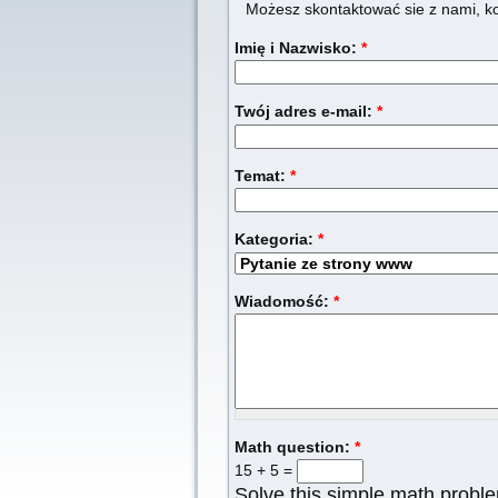
Możesz skontaktować sie z nami, ko
Imię i Nazwisko:
*
Twój adres e-mail:
*
Temat:
*
Kategoria:
*
Wiadomość:
*
Math question:
*
15 + 5 =
Solve this simple math problem