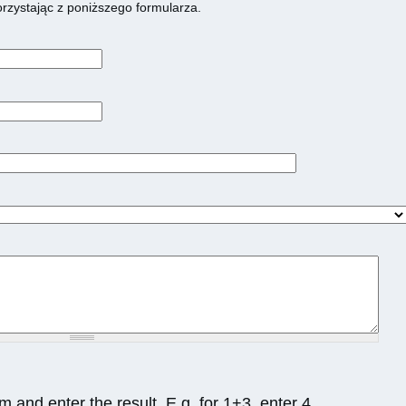
rzystając z poniższego formularza.
 and enter the result. E.g. for 1+3, enter 4.